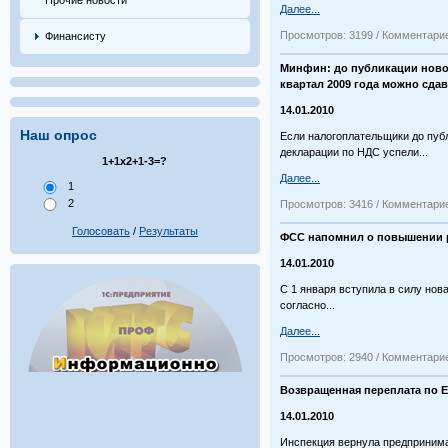
Прочие новости
Далее...
Просмотров: 3199 / Комментарие
Финансисту
Минфин: до публикации ново
квартал 2009 года можно сда
14.01.2010
Наш опрос
Если налогоплательщики до пу
декларации по НДС успели...
1+1х2+1-3=?
Далее...
1
2
Просмотров: 3416 / Комментарие
Голосовать
/
Результаты
ФСС напомнил о повышении 
14.01.2010
С 1 января вступила в силу нов
согласно...
Далее...
Просмотров: 2940 / Комментарие
Возвращенная переплата по 
14.01.2010
Инспекция вернула предприним