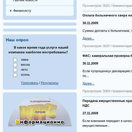
Прочие новости
Просмотров: 3021 / Комментарие
Финансисту
Оплата больничного сверх но
30.11.2009
Суммы доплаты к больничным, «
Далее...
Наш опрос
Просмотров: 3037 / Комментарие
В какое время года услуги нашей
компании наиболее востребованы?
ФАС: камеральная проверка 
зима
30.11.2009
весна
лето
Если «упрощенец» декларацию по
осень
по...
Голосовать
/
Результаты
Далее...
Просмотров: 3084 / Комментарие
Передача имущественных прав
НДС
27.11.2009
Если компания передает в качес
имущественные...